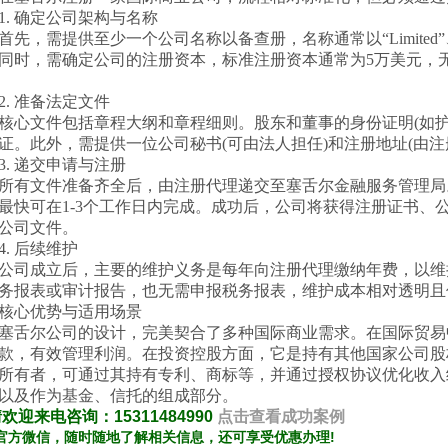
 确定公司架构与名称
，需提供至少一个公司名称以备查册，名称通常以“Limited”、“Corpor
同时，需确定公司的注册资本，标准注册资本通常为5万美元，
 准备法定文件
文件包括章程大纲和章程细则。股东和董事的身份证明(如护照
证。此外，需提供一位公司秘书(可由法人担任)和注册地址(由注
 递交申请与注册
文件准备齐全后，由注册代理递交至塞舌尔金融服务管理局
最快可在1-3个工作日内完成。成功后，公司将获得注册证书、
公司文件。
 后续维护
成立后，主要的维护义务是每年向注册代理缴纳年费，以维持
务报表或审计报告，也无需申报税务报表，维护成本相对透明且
心优势与适用场景
尔公司的设计，完美契合了多种国际商业需求。在国际贸易
款，有效管理利润。在投资控股方面，它是持有其他国家公司股
所有者，可通过其持有专利、商标等，并通过授权协议优化收入
以及作为基金、信托的组成部分。
情欢迎来电咨询：
15311484990 ​
点击查看成功案例
官方微信，随时随地了解相关信息，还可享受优惠办理
!