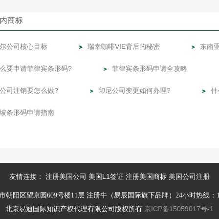
内商标
尔公司核心目标
瑞幸咖啡VIE背后的秘密
东南
么要申请菲律宾条形码?
菲律宾条形码申请全攻略
公司注销要怎么做?
印尼公司变更如何办理?
什
坡条形码申请指南
注册美国公司
美国L1签证
注册美国商标
美国公司注册
友情连接：
朝阳区望京园609号楼11层 注册牛（易辰国际旗下品牌）24小时热线：1531
京ICP备15059017号-1
北京易迪国际知识产权代理有限公司版权所有