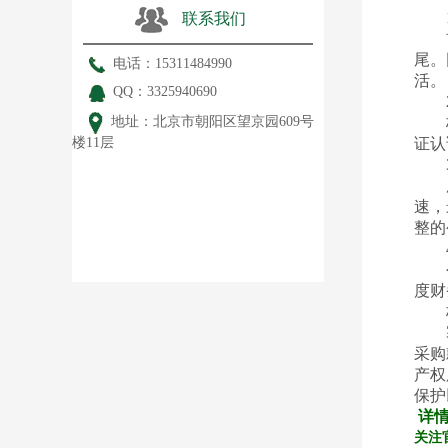
1.
联系我们
首先
尾。
电话：15311484990
活。
QQ：3325940690
2.
地址：北京市朝阳区望京园609号
核心
楼11层
证认
3.
所有
速，
整的
4.
公司
度财
核
塞舌
采购
产权
保护
详
关注