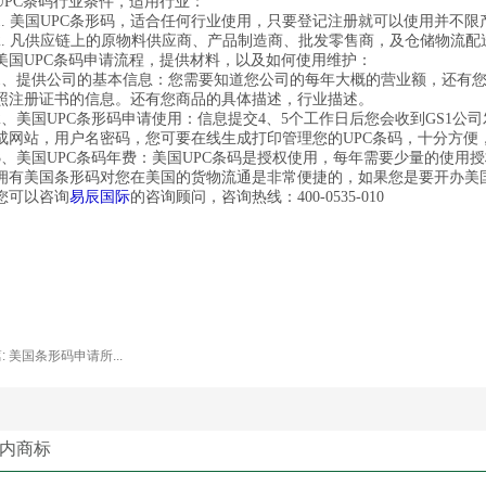
C条码行业条件，适用行业：
 美国UPC条形码，适合任何行业使用，只要登记注册就可以使用并不限
 凡供应链上的原物料供应商、产品制造商、批发零售商，及仓储物流配
UPC条码申请流程，提供材料，以及如何使用维护：
提供公司的基本信息：您需要知道您公司的每年大概的营业额，还有您需
照注册证书的信息。还有您商品的具体描述，行业描述。
美国UPC条形码申请使用：信息提交4、5个工作日后您会收到GS1公司
成网站，用户名密码，您可要在线生成打印管理您的UPC条码，十分方便
美国UPC条码年费：美国UPC条码是授权使用，每年需要少量的使用
美国条形码对您在美国的货物流通是非常便捷的，如果您是要开办美国
易辰国际
您可以咨询
的咨询顾问，咨询热线：400-0535-010
: 美国条形码申请所...
内商标