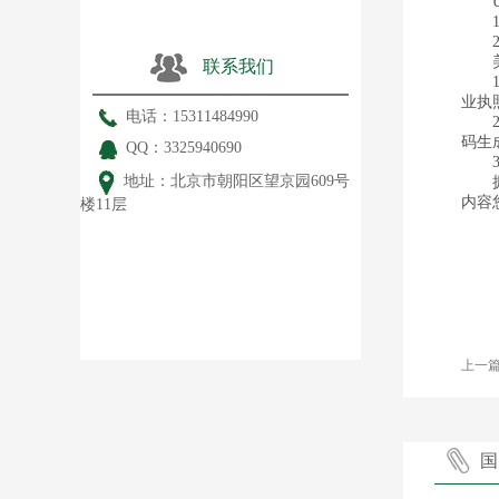
UP
1.
2.
美国
联系我们
1、
业执
电话：15311484990
2、
码生
QQ：3325940690
3、
地址：北京市朝阳区望京园609号
拥有
内容
楼11层
上一篇
国